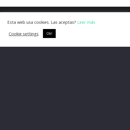
Esta web usa cookies. Las aceptas?
Leer más
Cookie settings
Ok!
Soy Josep Montserrat
Creo vídeos de animación para empresas.
Normalmente me encargo de todo el proceso de
desarrollo del proyecto, para que tu puedas
centrarte en tu negocio.
Si tienes dudas o no sabes por donde empezar con